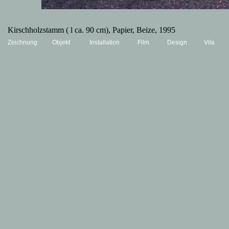
Kirschholzstamm ( l ca. 90 cm), Papier, Beize, 1995
Zeichnung
Objekt
Installation
Film
Design
Vita